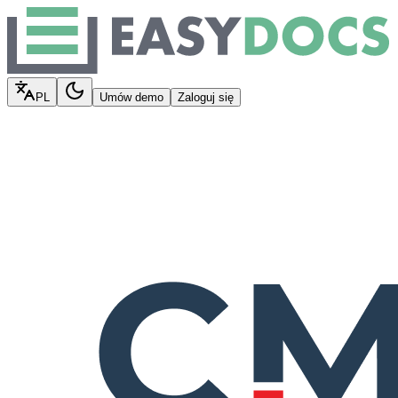
PL
Umów demo
Zaloguj się