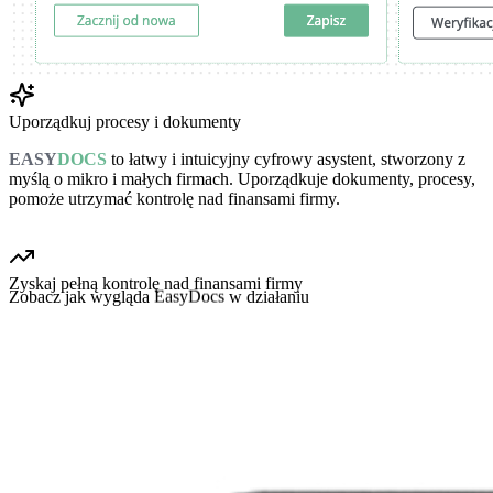
Uporządkuj procesy i dokumenty
EASY
DOCS
to łatwy i intuicyjny cyfrowy asystent, stworzony z
myślą o
mikro i małych firmach
. Uporządkuje
dokumenty
,
procesy
,
pomoże utrzymać
kontrolę nad finansami firmy
.
Zyskaj pełną kontrolę nad finansami firmy
Zobacz jak wygląda
EasyDocs
w działaniu