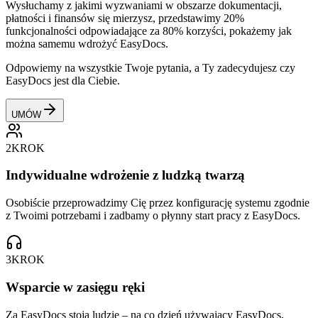
Wysłuchamy z jakimi wyzwaniami w obszarze dokumentacji,
płatności i finansów się mierzysz, przedstawimy 20%
funkcjonalności odpowiadające za 80% korzyści, pokażemy jak
można samemu wdrożyć EasyDocs.
Odpowiemy na wszystkie Twoje pytania, a Ty zadecydujesz czy
EasyDocs jest dla Ciebie.
UMÓW
2
KROK
Indywidualne wdrożenie z ludzką twarzą
Osobiście przeprowadzimy Cię przez konfigurację systemu zgodnie
z Twoimi potrzebami i zadbamy o płynny start pracy z EasyDocs.
3
KROK
Wsparcie w zasięgu ręki
Za EasyDocs stoją ludzie – na co dzień używający EasyDocs,