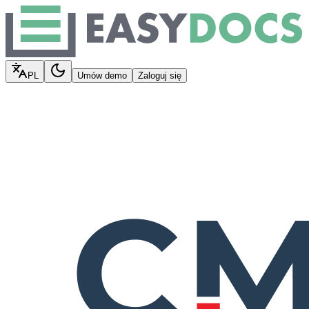
PL
Umów demo
Zaloguj się