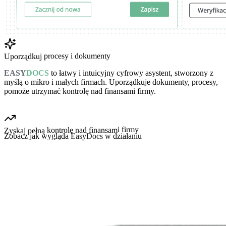
Uporządkuj procesy i dokumenty
EASY
DOCS
to łatwy i intuicyjny cyfrowy asystent, stworzony z
myślą o
mikro i małych firmach
. Uporządkuje
dokumenty
,
procesy
,
pomoże utrzymać
kontrolę nad finansami firmy
.
Zyskaj pełną kontrolę nad finansami firmy
Zobacz jak wygląda
EasyDocs
w działaniu