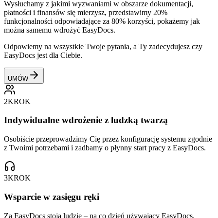
Wysłuchamy z jakimi wyzwaniami w obszarze dokumentacji,
płatności i finansów się mierzysz, przedstawimy 20%
funkcjonalności odpowiadające za 80% korzyści, pokażemy jak
można samemu wdrożyć EasyDocs.
Odpowiemy na wszystkie Twoje pytania, a Ty zadecydujesz czy
EasyDocs jest dla Ciebie.
UMÓW
2
KROK
Indywidualne wdrożenie z ludzką twarzą
Osobiście przeprowadzimy Cię przez konfigurację systemu zgodnie
z Twoimi potrzebami i zadbamy o płynny start pracy z EasyDocs.
3
KROK
Wsparcie w zasięgu ręki
Za EasyDocs stoją ludzie – na co dzień używający EasyDocs,